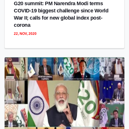
G20 summit: PM Narendra Modi terms
COVID-19 biggest challenge since World
War II; calls for new global index post-
corona
22, NOV, 2020